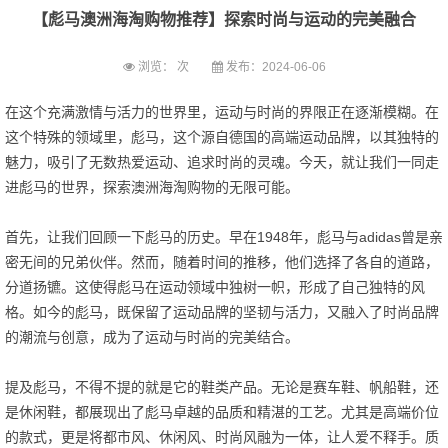
【彪马澳洲海淘购物推荐】探索时尚与运动的完美融合
浏览：
次
发布：2024-06-06
在这个充满激情与活力的世界里，运动与时尚的界限正在逐渐模糊。在
这个特殊的领域里，彪马，这个源自德国的高端运动品牌，以其独特的
魅力，吸引了无数热爱运动、追求时尚的灵魂。今天，就让我们一同走
进彪马的世界，探索澳洲海淘购物的无限可能。
首先，让我们回顾一下彪马的历史。早在1948年，彪马与adidas曾是亲
密无间的兄弟伙伴。然而，随着时间的推移，他们选择了各自的道路，
分道扬镳。这使得彪马在运动领域中独树一帜，形成了自己独特的风
格。如今的彪马，既保留了运动品牌的坚韧与活力，又融入了时尚品牌
的潮流与创意，成为了运动与时尚的完美结合。
提及彪马，不得不提的就是它的鞋类产品。无论是赛车鞋、帆船鞋，还
是休闲鞋，都展现出了彪马卓越的品质和精湛的工艺。尤其是高端价位
的款式，更是将都市风、休闲风、时尚风融为一体，让人爱不释手。质