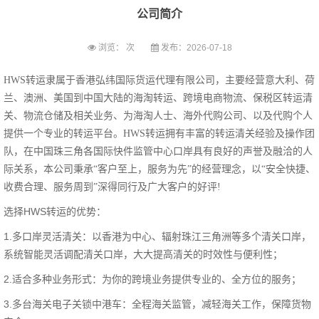
公司简介
浏览：
次
发布：2026-07-18
HWS转运隶属于香港弘纬国际货运代理有限公司，主要经营意大利、荷
兰、澳洲、美国到中国大陆的海淘转运、跨境电商物流、保税区转运清
关、物流仓储及相关业务、为海淘人士、海外代购公司、以及代购个人
提供一个专业的转运平台。HWS转运拥有丰富的转运清关经验及操作团
队，在中国珠三角各国际快件监管中心口岸具有良好的声誉及融洽的人
际关系，本公司秉承“客户至上，服务为先”的经营理念，以“安全快捷、
收费合理、服务周到”深得同行及广大客户的好评!
选择HWS转运的优势：
1.多口岸灵活清关：以香港为中心、辐射珠江三角洲等多个清关口岸，
系统智能灵活调配清关口岸，大大提高清关的时效性与便利性；
2.适合多种业务形式：为你的跨境业务提供专业的、全方位的服务；
3.多台海关电子关锁中港车：全程海关监管，减轻海关工作，保障货物